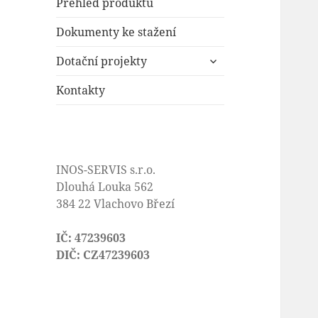
Přehled produktů
Dokumenty ke stažení
zobrazit
Dotační projekty
podřazené
položky
Kontakty
INOS-SERVIS s.r.o.
Dlouhá Louka 562
384 22 Vlachovo Březí
IČ: 47239603
DIČ: CZ47239603