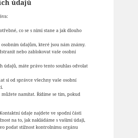
ních údajů
áva:
třebné, co se s nimi stane a jak dlouho
im osobním údajům, které jsou nám známy.
dstranit nebo zablokovat vaše osobní
h údajů, máte právo tento souhlas odvolat
at si od správce všechny vaše osobní
i.
ů můžete namítat. Řídíme se tím, pokud
Kontaktní údaje najdete ve spodní části
žnost na to, jak nakládáme s vašimi údaji,
ávo podat stížnost kontrolnímu orgánu