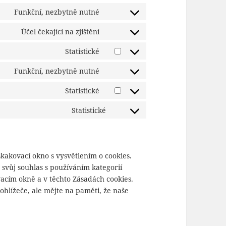
Funkční, nezbytně nutné
Consent
to
Účel čekající na zjištění
Consent
service
to
Statistické
wordpress
Consent
service
to
Funkční, nezbytně nutné
under-
Consent
service
construction
to
Statistické
sourcebuster-
Consent
service
js
to
Statistické
woocommerce
Consent
service
to
automattic
service
ostatní
akovací okno s vysvětlením o cookies.
e svůj souhlas s používáním kategorií
acím okně a v těchto Zásadách cookies.
hlížeče, ale mějte na paměti, že naše